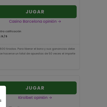
JUGAR
Casino Barcelona opinión →
tra calificación
.9 / 5
 600 tiradas. Para liberar el bono y sus ganancias debe
ebe hacerse un total de apuestas de 50 veces el importe
JUGAR
Kirolbet opinión →
s