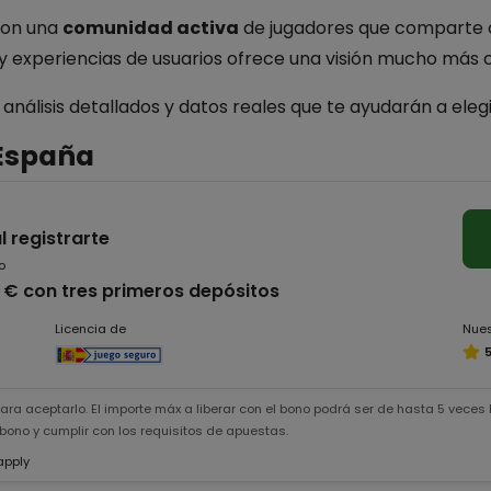
con una
comunidad activa
de jugadores que comparte o
y experiencias de usuarios ofrece una visión mucho más 
álisis detallados y datos reales que te ayudarán a elegir
 España
l registrarte
o
 € con tres primeros depósitos
Licencia de
Nues
5
ra aceptarlo. El importe máx a liberar con el bono podrá ser de hasta 5 veces 
l bono y cumplir con los requisitos de apuestas.
apply