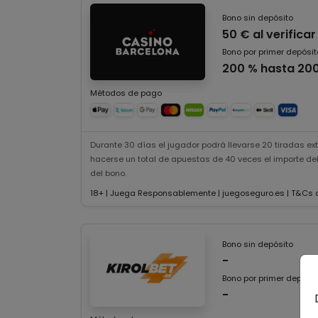
Bono sin depósito
50 € al verificar
Bono por primer depósit
200 % hasta 200
Métodos de pago
Durante 30 días el jugador podrá llevarse 20 tiradas ext
hacerse un total de apuestas de 40 veces el importe del
del bono.
18+ | Juega Responsablemente | juegoseguro.es | T&Cs 
Bono sin depósito
-
Bono por primer depósit
-