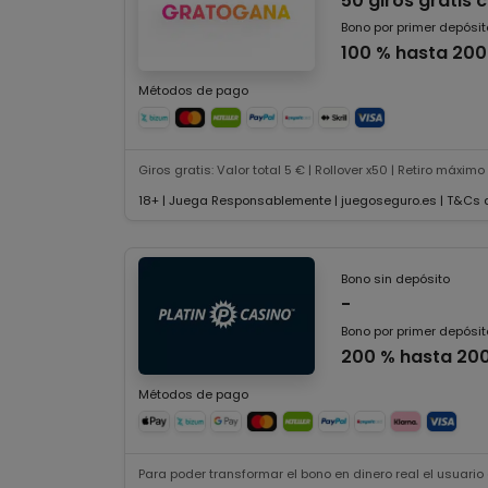
50 giros gratis 
Bono por primer depósit
100 % hasta 200
Métodos de pago
Giros gratis: Valor total 5 € | Rollover x50 | Retiro máx
18+ | Juega Responsablemente | juegoseguro.es | T&Cs 
Bono sin depósito
-
Bono por primer depósit
200 % hasta 200 
Métodos de pago
Para poder transformar el bono en dinero real el usuario