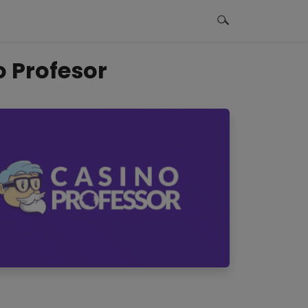
o Profesor