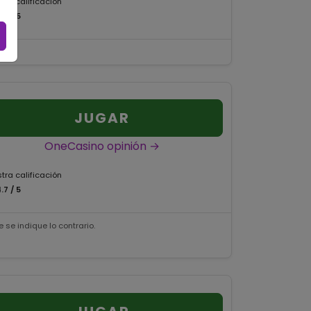
tra calificación
.5 / 5
JUGAR
OneCasino opinión →
tra calificación
.7 / 5
se indique lo contrario.