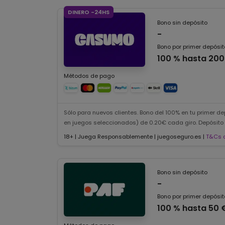
DINERO -24HS
Bono sin depósito
-
Bono por primer depósit
100 % hasta 200 
Métodos de pago
Sólo para nuevos clientes. Bono del 100% en tu primer d
en juegos seleccionados) de 0.20€ cada giro. Depósito 
18+ | Juega Responsablemente | juegoseguro.es |
T&Cs 
Bono sin depósito
-
Bono por primer depósit
100 % hasta 50 €