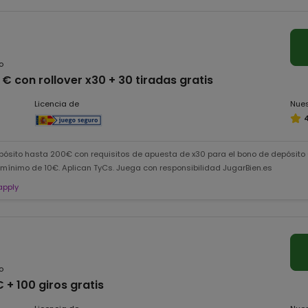
o
€ con rollover x30 + 30 tiradas gratis
Licencia de
Nues
4
epósito hasta 200€ con requisitos de apuesta de x30 para el bono de depósito 
mínimo de 10€. Aplican TyCs. Juega con responsibilidad JugarBien.es
apply
o
 + 100 giros gratis