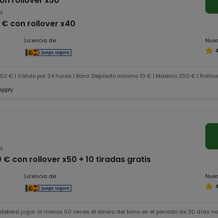
con rollover x50
o
 € con rollover x40
Licencia de
Nues
4
imo 50 € | Válido por 24 horas | Bono: Depósito mínimo 10 € | Máximo 200 € | Roll
apply
o
€ con rollover x50 + 10 tiradas gratis
Licencia de
Nues
4
 deberá jugar al menos 50 veces el dinero del bono en el período de 30 días na