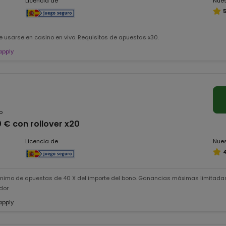
Licencia de
Nues
5
e usarse en casino en vivo. Requisitos de apuestas x30.
apply
o
 € con rollover x20
Licencia de
Nues
4
nimo de apuestas de 40 X del importe del bono. Ganancias máximas limitadas a
dor
apply