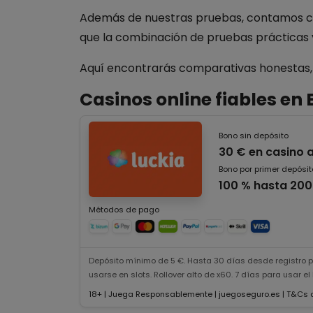
Además de nuestras pruebas, contamos 
que la combinación de pruebas prácticas 
Aquí encontrarás comparativas honestas, an
Casinos online fiables en
Bono sin depósito
30 € en casino a
Bono por primer depósit
100 % hasta 200
Métodos de pago
Depósito mínimo de 5 €. Hasta 30 días desde registro pa
usarse en slots. Rollover alto de x60. 7 días para usar e
18+ | Juega Responsablemente | juegoseguro.es | T&Cs 