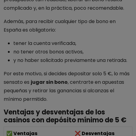
complicado y, en la práctica, poco recomendable.
Además, para recibir cualquier tipo de bono en
España es obligatorio:
tener la cuenta verificada,
no tener otros bonos activos,
y no haber solicitado previamente una retirada.
Por este motivo, si decides depositar solo 5 €, lo más
sensato es
jugar sin bono
, centrarte en apuestas
pequeñas y retirar las ganancias si alcanzas el
mínimo permitido.
Ventajas y desventajas de los
casinos con depósito mínimo de 5 €
✅️ Ventajas
❌ Desventajas