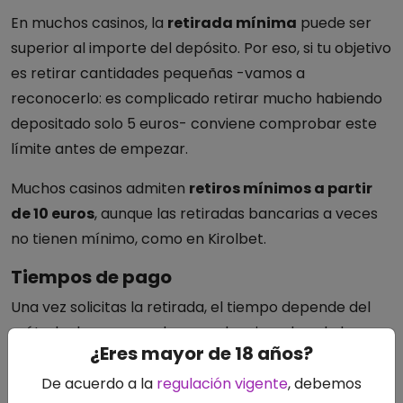
En muchos casinos, la
retirada mínima
puede ser
superior al importe del depósito. Por eso, si tu objetivo
es retirar cantidades pequeñas -vamos a
reconocerlo: es complicado retirar mucho habiendo
depositado solo 5 euros- conviene comprobar este
límite antes de empezar.
Muchos casinos admiten
retiros mínimos a partir
de 10 euros
, aunque las retiradas bancarias a veces
no tienen mínimo, como en Kirolbet.
Tiempos de pago
Una vez solicitas la retirada, el tiempo depende del
método de pago que hayas seleccionado y de la
¿Eres mayor de 18 años?
validación del casino. Los
casinos con retiros
inmediatos
a veces se gestionan al instante o en
De acuerdo a la
regulación vigente
, debemos