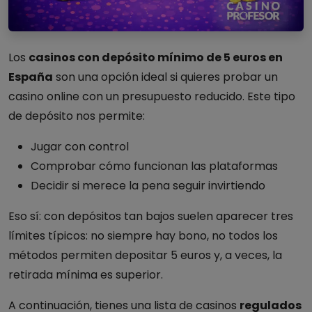
Los
casinos con depósito mínimo de 5 euros en
España
son una opción ideal si quieres probar un
casino online con un presupuesto reducido. Este tipo
de depósito nos permite:
Jugar con control
Comprobar cómo funcionan las plataformas
Decidir si merece la pena seguir invirtiendo
Eso sí: con depósitos tan bajos suelen aparecer tres
límites típicos: no siempre hay bono, no todos los
métodos permiten depositar 5 euros y, a veces, la
retirada mínima es superior.
A continuación, tienes una lista de casinos
regulados