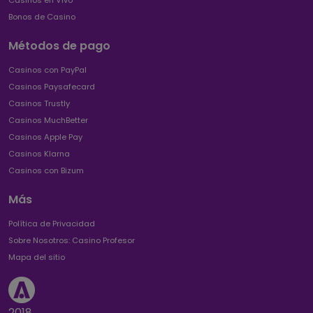
Bonos de Casino
Métodos de pago
Casinos con PayPal
Casinos Paysafecard
Casinos Trustly
Casinos MuchBetter
Casinos Apple Pay
Casinos Klarna
Casinos con Bizum
Más
Política de Privacidad
Sobre Nosotros: Casino Profesor
Mapa del sitio
2018