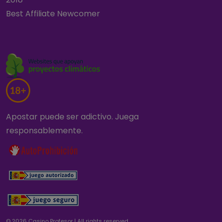
Best Affiliate Newcomer
Apostar puede ser adictivo. Juega
responsablemente.
© 2026 Casino Profesor | All rights reserved