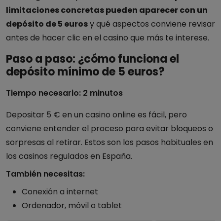
limitaciones concretas pueden aparecer con un
depósito de 5 euros
y qué aspectos conviene revisar
antes de hacer clic en el casino que más te interese.
Paso a paso: ¿cómo funciona el
depósito mínimo de 5 euros?
Tiempo necesario: 2 minutos
Depositar 5 € en un casino online es fácil, pero
conviene entender el proceso para evitar bloqueos o
sorpresas al retirar. Estos son los pasos habituales en
los casinos regulados en España.
También necesitas:
Conexión a internet
Ordenador, móvil o tablet