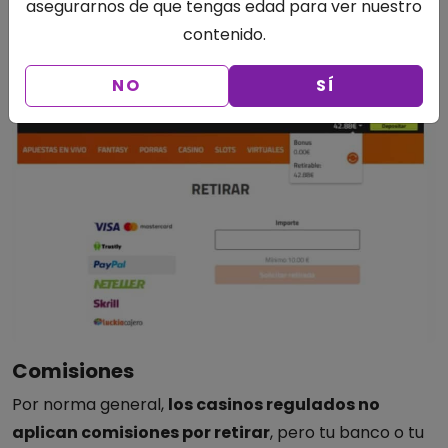
pocas horas, mientras que los que no lo son tanto
asegurarnos de que tengas edad para ver nuestro
pueden tardar entre 1 y 3 días laborables. Ten en
contenido.
cuenta que, si pides el retiro el fin de semana, es
NO
SÍ
normal que se procese en el siguiente día hábil.
Comisiones
Por norma general,
los casinos regulados no
aplican comisiones por retirar
, pero tu banco o tu