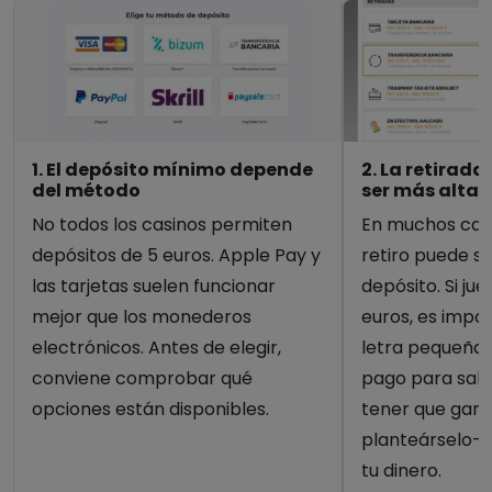
1. El depósito mínimo depende
2. La retirad
del método
ser más alta
No todos los casinos permiten
En muchos casi
depósitos de 5 euros. Apple Pay y
retiro puede se
las tarjetas suelen funcionar
depósito. Si ju
mejor que los monederos
euros, es impor
electrónicos. Antes de elegir,
letra pequeña
conviene comprobar qué
pago para sabe
opciones están disponibles.
tener que gan
planteárselo
—
tu dinero.