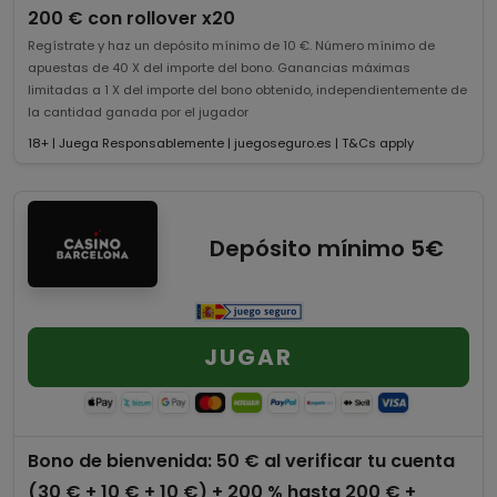
200 € con rollover x20
Regístrate y haz un depósito mínimo de 10 €. Número mínimo de
apuestas de 40 X del importe del bono. Ganancias máximas
limitadas a 1 X del importe del bono obtenido, independientemente de
la cantidad ganada por el jugador
18+ | Juega Responsablemente | juegoseguro.es | T&Cs apply
Depósito mínimo 5€
JUGAR
Bono de bienvenida: 50 € al verificar tu cuenta
(30 € + 10 € + 10 €) + 200 % hasta 200 € +