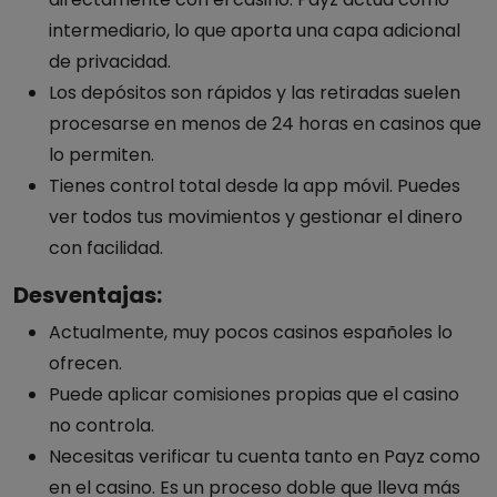
intermediario, lo que aporta una capa adicional
de privacidad.
Los depósitos son rápidos y las retiradas suelen
procesarse en menos de 24 horas en casinos que
lo permiten.
Tienes control total desde la app móvil. Puedes
ver todos tus movimientos y gestionar el dinero
con facilidad.
Desventajas:
Actualmente, muy pocos casinos españoles lo
ofrecen.
Puede aplicar comisiones propias que el casino
no controla.
Necesitas verificar tu cuenta tanto en Payz como
en el casino. Es un proceso doble que lleva más