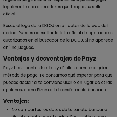
legalmente con operadores que tengan su sello
oficial.
Busca el logo de la DGOJ en el footer de la web del
casino. Puedes consultar la lista oficial de operadores
autorizados en el buscador de la DGOJ. Si no aparece
ahí, no juegues.
Ventajas y desventajas de Payz
Payz tiene puntos fuertes y débiles como cualquier
método de pago. Te contamos qué esperar para que
puedas decidir si te conviene usarlo en lugar de otras
opciones, como Bizum o la transferencia bancaria.
Ventajas:
No compartes los datos de tu tarjeta bancaria
directamente con el casino. Payz actúa como