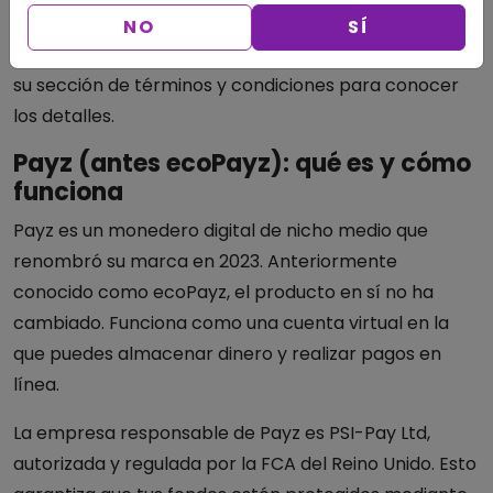
10 € y 600 € por operación.
NO
SÍ
Los límites exactos los marca cada casino. Consulta
su sección de términos y condiciones para conocer
los detalles.
Payz (antes ecoPayz): qué es y cómo
funciona
Payz es un monedero digital de nicho medio que
renombró su marca en 2023. Anteriormente
conocido como ecoPayz, el producto en sí no ha
cambiado. Funciona como una cuenta virtual en la
que puedes almacenar dinero y realizar pagos en
línea.
La empresa responsable de Payz es PSI-Pay Ltd,
autorizada y regulada por la FCA del Reino Unido. Esto