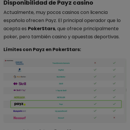
Disponibilidad de Payz casino
Actualmente, muy pocos casinos con licencia
española ofrecen Payz. El principal operador que lo
acepta es
PokerStars
, que ofrece principalmente
poker, pero también casino y apuestas deportivas.
Límites con Payz en PokerStars: