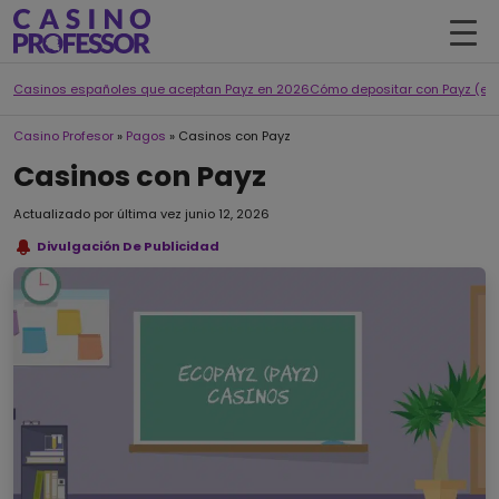
Saltar al contenido
Casino Profesor
Casinos españoles que aceptan Payz en 2026
Cómo depositar con Payz (ec
Casino Profesor
»
Pagos
»
Casinos con Payz
Casinos con Payz
Actualizado por última vez
junio 12, 2026
Divulgación De Publicidad