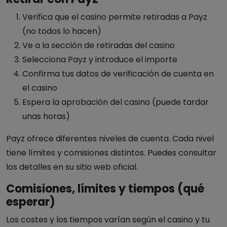
Verifica que el casino permite retiradas a Payz
(no todos lo hacen)
Ve a la sección de retiradas del casino
Selecciona Payz y introduce el importe
Confirma tus datos de verificación de cuenta en
el casino
Espera la aprobación del casino (puede tardar
unas horas)
Payz ofrece diferentes niveles de cuenta. Cada nivel
tiene límites y comisiones distintos. Puedes consultar
los detalles en su sitio web oficial.
Comisiones, límites y tiempos (qué
esperar)
Los costes y los tiempos varían según el casino y tu