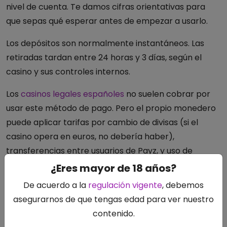
nivel de cuenta. Te damos cifras orientativas para
que sepas qué esperar antes de empezar a usarlo.
Los depósitos son normalmente instantáneos. Las
retiradas tardan entre 24 horas y 3 días, según el
casino y sus controles internos.
Los
casinos legales españoles
no suelen cobrar por
usar este método de pago. Pero el propio monedero
puede aplicar tarifas por cambio de divisas (si el
casino opera en euros, no debería haber),
transferencias entre usuarios de Payz, y uso de
tarjetas Mastercard asociadas.
¿Eres mayor de 18 años?
De acuerdo a la
regulación vigente
, debemos
Por lo general, el mínimo de depósito es de 10 €. El
asegurarnos de que tengas edad para ver nuestro
máximo diario depende del nivel de tu cuenta en el
contenido.
método de pago. Para retiradas, puedes sacar entre